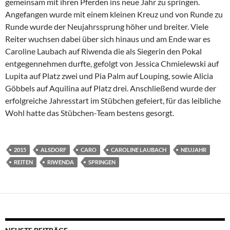
gemeinsam mit ihren Pferden ins neue Jahr zu springen.
Angefangen wurde mit einem kleinen Kreuz und von Runde zu
Runde wurde der Neujahrssprung höher und breiter. Viele
Reiter wuchsen dabei über sich hinaus und am Ende war es
Caroline Laubach auf Riwenda die als Siegerin den Pokal
entgegennehmen durfte, gefolgt von Jessica Chmielewski auf
Lupita auf Platz zwei und Pia Palm auf Louping, sowie Alicia
Göbbels auf Aquilina auf Platz drei. Anschließend wurde der
erfolgreiche Jahresstart im Stübchen gefeiert, für das leibliche
Wohl hatte das Stübchen-Team bestens gesorgt.
2015
ALSDORF
CARO
CAROLINE LAUBACH
NEUJAHR
REITEN
RIWENDA
SPRINGEN