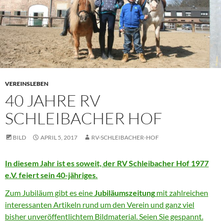
VEREINSLEBEN
40 JAHRE RV
SCHLEIBACHER HOF
BILD
APRIL 5, 2017
RV-SCHLEIBACHER-HOF
In diesem Jahr ist es soweit, der RV Schleibacher Hof 1977
e.V. feiert sein 40-jähriges.
Zum Jubiläum gibt es eine
Jubiläumszeitung
mit zahlreichen
interessanten Artikeln rund um den Verein und ganz viel
bisher unveröffentlichtem Bildmaterial. Seien Sie gespannt.