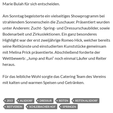
Marie Bulah für sich entscheiden.
Am Sonntag begeisterte ein vielseitiges Showprogramm bei
strahlendem Sonnenschein die Zuschauer. Präsentiert wurden
unter Anderem: Zucht- Spring- und Dressurschaubilder, sowie
Bodenarbeit und Zirkuslektionen. Ein ganz besonderes
Highlight war der erst zweijährige Romeo Hick, welcher bereits
seine Reitkünste und einstudierten Kunststücke gemeinsam
mit Melina Prick präsentierte. Abschließend forderte der
Wettbewerb: „Jump and Run“ noch einmal Läufer und Reiter
heraus.
Für das leibliche Wohl sorgte das Catering Team des Vereins
mit kalten und warmen Speisen und Getränken.
2015
ALSDORF
DRESSUR
REITEN
REITEN ALSDORF
REITVEREIN
SCHLEIBACHER HOF
SPRINGEN