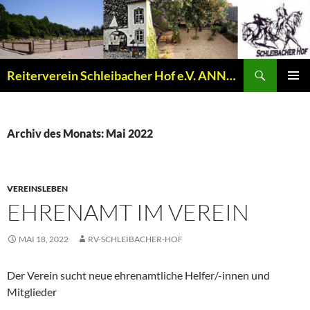
Zum
Inhalt
springen
Suchen
Reiterverein Schleibacher Hof e.V. ANNO 1977
PRIMÄR
MENÜ
Archiv des Monats: Mai 2022
VEREINSLEBEN
EHRENAMT IM VEREIN
MAI 18, 2022
RV-SCHLEIBACHER-HOF
Der Verein sucht neue ehrenamtliche Helfer/-innen und
Mitglieder