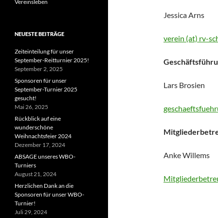
Vereinsleben
Jessica Arns
NEUESTE BEITRÄGE
verein (at) rv-s
Zeiteinteilung für unser
September-Reitturnier 2025!
Geschäftsführu
September 2, 2025
Sponsoren für unser
Lars Brosien
September-Turnier 2025
gesucht!
Mai 26, 2025
geschaeftsfuehru
Rückblick auf eine
wunderschöne
Mitgliederbetr
Weihnachtsfeier 2024
Dezember 17, 2024
Anke Willems
ABSAGE unseres WBO-
Turniers
August 21, 2024
Mitgliederbetre
Herzlichen Dank an die
Sponsoren für unser WBO-
Turnier!
Juli 29, 2024