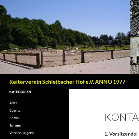
Zum
Inhalt
springen
Suchen
Reiterverein Schleibacher Hof e.V. ANNO 1977
KATEGORIEN
Älter
Events
KONTA
Fotos
Turnier
Vereins-Jugend
1. Vorsitzende: