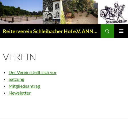
Zum
Inhalt
springen
Suchen
Reiterverein Schleibacher Hof e.V. ANNO 1977
PRIMÄR
MENÜ
VEREIN
Der Verein stellt sich vor
Satzung
Mitgliedsantrag
Newsletter