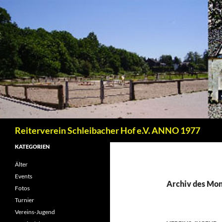
Zum
Inhalt
springen
Suchen
Reiterverein Schleibacher Hof e.V. ANNO 1977
KATEGORIEN
Älter
Events
Archiv des Mon
Fotos
Turnier
Vereins-Jugend