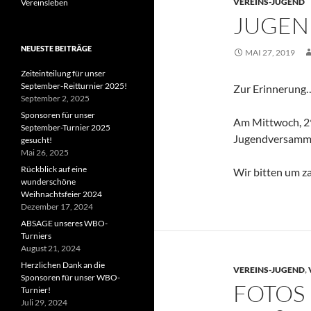
VEREINS-JUGEND
Vereinsleben
JUGE
NEUESTE BEITRÄGE
MAI 27, 2019
Zeiteinteilung für unser
September-Reitturnier 2025!
Zur Erinnerung
September 2, 2025
Sponsoren für unser
Am Mittwoch, 29
September-Turnier 2025
Jugendversamml
gesucht!
Mai 26, 2025
Rückblick auf eine
Wir bitten um z
wunderschöne
Weihnachtsfeier 2024
Dezember 17, 2024
ABSAGE unseres WBO-
Turniers
August 21, 2024
Herzlichen Dank an die
VEREINS-JUGEND
,
Sponsoren für unser WBO-
FOTOS
Turnier!
Juli 29, 2024