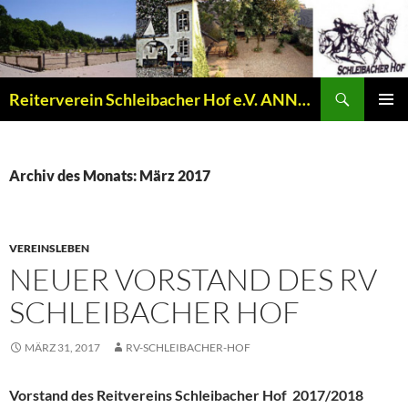
Zum
Inhalt
springen
Suchen
Reiterverein Schleibacher Hof e.V. ANNO 1977
PRIMÄR
MENÜ
Archiv des Monats: März 2017
VEREINSLEBEN
NEUER VORSTAND DES RV
SCHLEIBACHER HOF
MÄRZ 31, 2017
RV-SCHLEIBACHER-HOF
Vorstand des Reitvereins Schleibacher Hof 2017/2018