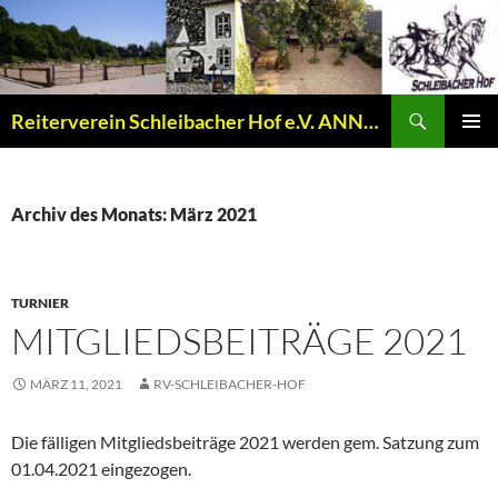
Zum
Inhalt
springen
Suchen
Reiterverein Schleibacher Hof e.V. ANNO 1977
PRIMÄR
MENÜ
Archiv des Monats: März 2021
TURNIER
MITGLIEDSBEITRÄGE 2021
MÄRZ 11, 2021
RV-SCHLEIBACHER-HOF
Die fälligen Mitgliedsbeiträge 2021 werden gem. Satzung zum
01.04.2021 eingezogen.