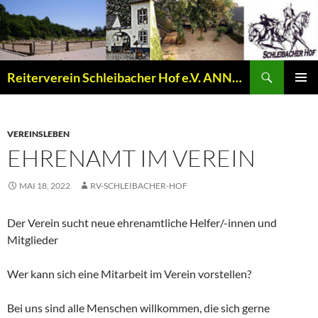
Zum
Inhalt
springen
Suchen
Reiterverein Schleibacher Hof e.V. ANNO 1977
PRIMÄR
MENÜ
VEREINSLEBEN
EHRENAMT IM VEREIN
MAI 18, 2022
RV-SCHLEIBACHER-HOF
Der Verein sucht neue ehrenamtliche Helfer/-innen und
Mitglieder
Wer kann sich eine Mitarbeit im Verein vorstellen?
Bei uns sind alle Menschen willkommen, die sich gerne