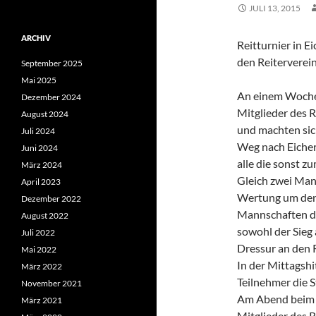
JULI 13, 2015
ARCHIV
Reitturnier in E
den Reiterverei
September 2025
Mai 2025
An einem Wochen
Dezember 2024
Mitglieder des R
August 2024
und machten sic
Juli 2024
Weg nach Eichers
Juni 2024
alle die sonst z
März 2024
Gleich zwei Man
April 2023
Wertung um
den
Dezember 2022
Mannschaften de
August 2022
sowohl der Sieg 
Juli 2022
Dressur an den R
Mai 2022
In der Mittagshi
März 2022
Teilnehmer die S
November 2021
Am Abend beim 
März 2021
Mitglieder des R