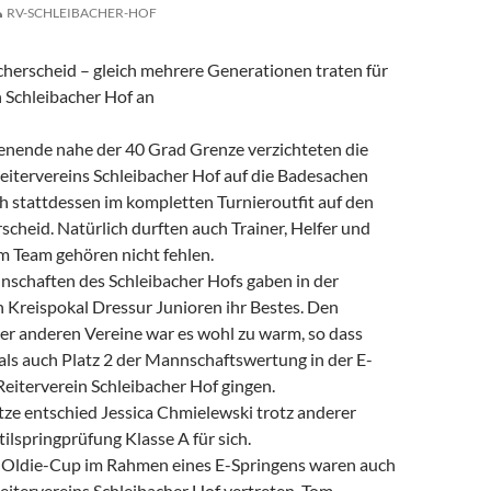
RV-SCHLEIBACHER-HOF
icherscheid – gleich mehrere Generationen traten für
n Schleibacher Hof an
ende nahe der 40 Grad Grenze verzichteten die
eitervereins Schleibacher Hof auf die Badesachen
h stattdessen im kompletten Turnieroutfit auf den
cheid. Natürlich durften auch Trainer, Helfer und
um Team gehören nicht fehlen.
nschaften des Schleibacher Hofs gaben in der
 Kreispokal Dressur Junioren ihr Bestes. Den
r anderen Vereine war es wohl zu warm, so dass
als auch Platz 2 der Mannschaftswertung in der E-
eiterverein Schleibacher Hof gingen.
tze entschied Jessica Chmielewski trotz anderer
tilspringprüfung Klasse A für sich.
Oldie-Cup im Rahmen eines E-Springens waren auch
eitervereins Schleibacher Hof vertreten. Tom