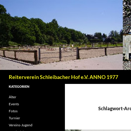
Zum
Inhalt
springen
Suchen
Reiterverein Schleibacher Hof e.V. ANNO 1977
KATEGORIEN
Älter
Events
Schlagwort-Arc
Fotos
Turnier
Vereins-Jugend