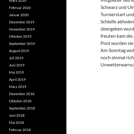
März 2020
Schwarz und Ulr
Februar 2020
Turnierstart und
Januar 2020
Schleife abholen
Dezember 2019
übergeben wurde
November 2019
freuten kam die
Oktober 2019
Pool wurden sie o
September 2019
Am Sonntag woll
August 2019
noch einmal rich
Juli 2019
Unwetterwarnun
Juni 2019
Mai 2019
April 2019
März 2019
Dezember 2018
Oktober 2018
September 2018
Juni 2018
Mai 2018
Februar 2018