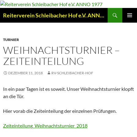
Zum
Inhalt
Suchen
Reiterverein Schleibacher Hof e.V. ANNO 1977
springen
PRIMÄR
MENÜ
TURNIER
WEIHNACHTSTURNIER –
ZEITEINTEILUNG
DEZEMBER 11, 2018
RV-SCHLEIBACHER-HOF
In ein paar Tagen ist es soweit. Unser Weihnachtsturnier klopft
an die Tür.
Hier vorab die Zeiteinteilung der einzelnen Prüfungen.
Zeiteinteilung_Weihnachtsturnier_2018