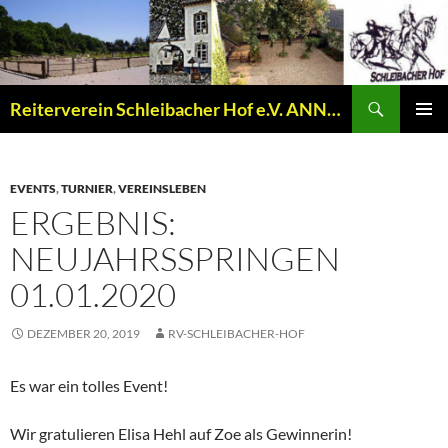
Zum
Inhalt
springen
Suchen
Reiterverein Schleibacher Hof e.V. ANNO 1977
PRIMÄR
MENÜ
EVENTS
,
TURNIER
,
VEREINSLEBEN
ERGEBNIS:
NEUJAHRSSPRINGEN
01.01.2020
DEZEMBER 20, 2019
RV-SCHLEIBACHER-HOF
Es war ein tolles Event!
Wir gratulieren Elisa Hehl auf Zoe als Gewinnerin!