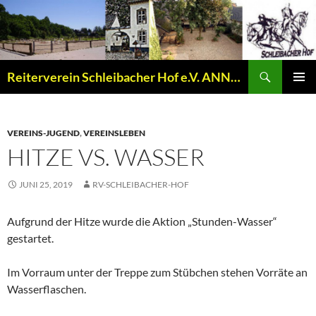
Zum
Inhalt
springen
Suchen
Reiterverein Schleibacher Hof e.V. ANNO 1977
PRIMÄR
MENÜ
VEREINS-JUGEND
,
VEREINSLEBEN
HITZE VS. WASSER
JUNI 25, 2019
RV-SCHLEIBACHER-HOF
Aufgrund der Hitze wurde die Aktion „Stunden-Wasser“
gestartet.
Im Vorraum unter der Treppe zum Stübchen stehen Vorräte an
Wasserflaschen.