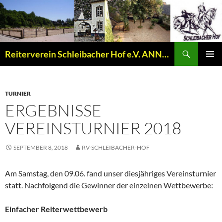
Zum
Inhalt
springen
Suchen
Reiterverein Schleibacher Hof e.V. ANNO 1977
PRIMÄR
MENÜ
TURNIER
ERGEBNISSE
VEREINSTURNIER 2018
SEPTEMBER 8, 2018
RV-SCHLEIBACHER-HOF
Am Samstag, den 09.06. fand unser diesjähriges Vereinsturnier
statt. Nachfolgend die Gewinner der einzelnen Wettbewerbe:
Einfacher Reiterwettbewerb