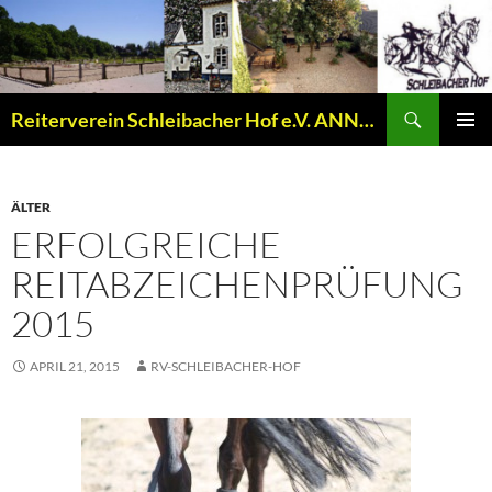
Zum
Inhalt
springen
Suchen
Reiterverein Schleibacher Hof e.V. ANNO 1977
PRIMÄR
MENÜ
ÄLTER
ERFOLGREICHE
REITABZEICHENPRÜFUNG
2015
APRIL 21, 2015
RV-SCHLEIBACHER-HOF