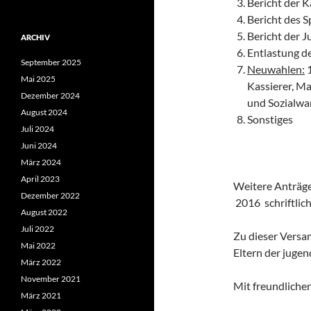
Bericht der K
Bericht des 
Bericht der 
ARCHIV
Entlastung d
September 2025
Neuwahlen:
Mai 2025
Kassierer, Ma
Dezember 2024
und Sozialwa
August 2024
Sonstiges
Juli 2024
Juni 2024
März 2024
April 2023
Weitere Anträge
Dezember 2022
2016 schriftlich
August 2022
Juli 2022
Zu dieser Versa
Mai 2022
Eltern der jugen
März 2022
November 2021
Mit freundlich
März 2021