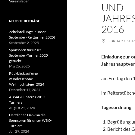
Vereinsleben
UND
JAHRE
NEUESTE BEITRÄGE
2016
Zeiteinteilung für unser
September-Reitturnier 2025!
FEBRUAR 1, 201
September 2, 2025
Sponsoren für unser
September-Turnier 2025
E
inladung zur o
gesucht!
Jahreshauptve
Mai 26, 2025
Rückblick auf eine
am Freitag den 
wunderschöne
Weihnachtsfeier 2024
Dezember 17, 2024
im Reiterstübch
ABSAGE unseres WBO-
Turniers
Tagesordnung
August 21, 2024
Herzlichen Dank an die
Sponsoren für unser WBO-
Begrüßung un
Turnier!
Bericht des 
Juli 29, 2024