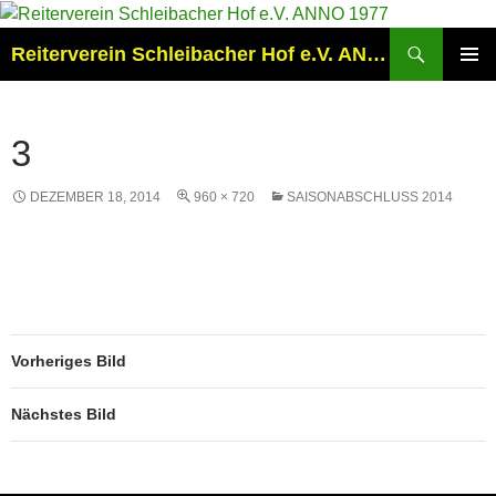
Zum
Inhalt
Suchen
Reiterverein Schleibacher Hof e.V. ANNO 1977
springen
PRIMÄR
MENÜ
3
DEZEMBER 18, 2014
960 × 720
SAISONABSCHLUSS 2014
Vorheriges Bild
Nächstes Bild